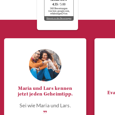
4.55
/ 5.00
560 Bewertungen
von hier, google.com,
erfahrungen24.eu
Hinweis zu den Bewertungen
Maria und Lars kennen
Eva
jetzt jeden Geheimtipp.
Sei wie Maria und Lars.
„