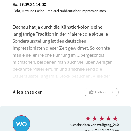
So. 19.09.21 14:00
Licht, Luft und Farbe – Malerei süddeutscher Impressionisten
Dachau hat ja durch die Künstlerkolonie eine
langjährige Tradition in der Malerei; die aktuelle
Sonderausstellung ist den deutschen
Impressionisten dieser Zeit gewidmet. So konnte
man eine lehrreiche Führung im Obergeschoß
mitmachen, bei denen man auch viel über weniger
bekannte Maler erfuhr, und anschließend die
Dauerausstellung im 1. Stock besuchen. Viele der
Bilder waren durch recht düstere Brauntöne geprägt.
Alles anzeigen
Hilfreich 0
WO
Geschrieben von
wolfgang_910
am Fr. 27.12.19 10:44