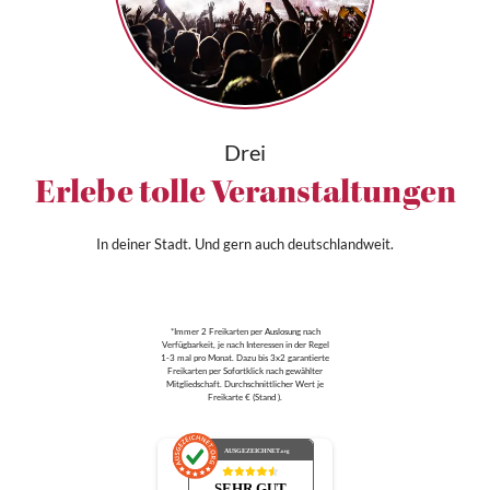
Drei
Erlebe tolle Veranstaltungen
In deiner Stadt. Und gern auch deutschlandweit.
*Immer 2 Freikarten per Auslosung nach
Verfügbarkeit, je nach Interessen in der Regel
1-3 mal pro Monat. Dazu bis 3x2 garantierte
Freikarten per Sofortklick nach gewählter
Mitgliedschaft. Durchschnittlicher Wert je
Freikarte € (Stand ).
AUSGEZEICHNET
.org
SEHR GUT