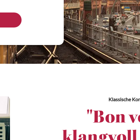
Klassische Ko
"Bon v
klangvoll