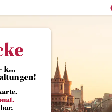
cke
 k...
altungen!
karte.
onat.
bar.