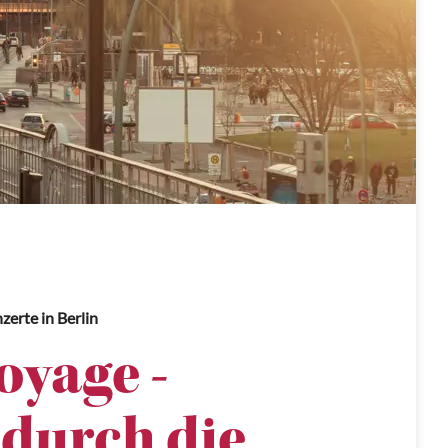
nzerte
in Berlin
oyage -
 durch die