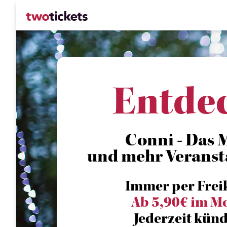
Entde
Conni - Das M
und mehr Veranst
Immer per Frei
Ab 5,90€ im M
Jederzeit künd