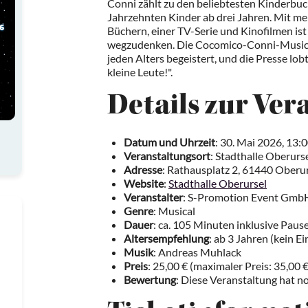
Conni zählt zu den beliebtesten Kinderbuch
Jahrzehnten Kinder ab drei Jahren. Mit m
Büchern, einer TV-Serie und Kinofilmen is
wegzudenken. Die Cocomico-Conni-Musica
jeden Alters begeistert, und die Presse lob
kleine Leute!".
Details zur Ver
Datum und Uhrzeit
: 30. Mai 2026, 13:
Veranstaltungsort
: Stadthalle Oberurs
Adresse
: Rathausplatz 2, 61440 Oberur
Website
:
Stadthalle Oberursel
Veranstalter
: S-Promotion Event Gmb
Genre
: Musical
Dauer
: ca. 105 Minuten inklusive Paus
Altersempfehlung
: ab 3 Jahren (kein E
Musik
: Andreas Muhlack
Preis
: 25,00 € (maximaler Preis: 35,00 €
Bewertung
: Diese Veranstaltung hat n