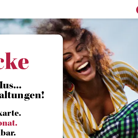
cke
us...
altungen!
karte.
onat.
bar.