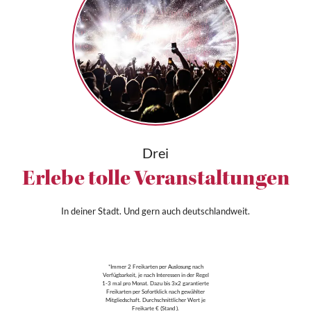
Drei
Erlebe tolle Veranstaltungen
In deiner Stadt. Und gern auch deutschlandweit.
*Immer 2 Freikarten per Auslosung nach
Verfügbarkeit, je nach Interessen in der Regel
1-3 mal pro Monat. Dazu bis 3x2 garantierte
Freikarten per Sofortklick nach gewählter
Mitgliedschaft. Durchschnittlicher Wert je
Freikarte € (Stand ).