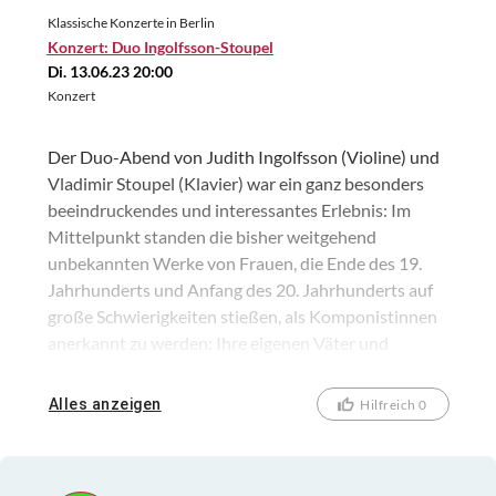
Klassische Konzerte in Berlin
Konzert: Duo Ingolfsson-Stoupel
Di. 13.06.23 20:00
Konzert
Der Duo-Abend von Judith Ingolfsson (Violine) und
Vladimir Stoupel (Klavier) war ein ganz besonders
beeindruckendes und interessantes Erlebnis: Im
Mittelpunkt standen die bisher weitgehend
unbekannten Werke von Frauen, die Ende des 19.
Jahrhunderts und Anfang des 20. Jahrhunderts auf
große Schwierigkeiten stießen, als Komponistinnen
anerkannt zu werden: Ihre eigenen Väter und
Ehemänner unterdrückten ihr kreatives Schaffen, da
es noch vor 100 Jahren als unschicklich galt, wenn
Alles anzeigen
Hilfreich 0
verheiratete Frauen sich außerhalb des familiären
Haushalts beruflich betätigten. Mit dieser
mitreißenden Aufführung auf höchstem