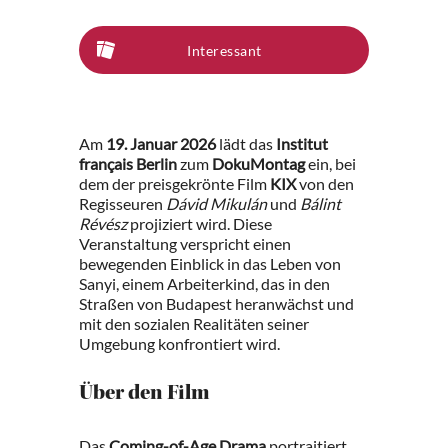
Interessant
Am
19. Januar 2026
lädt das
Institut
français Berlin
zum
DokuMontag
ein, bei
dem der preisgekrönte Film
KIX
von den
Regisseuren
Dávid Mikulán
und
Bálint
Révész
projiziert wird. Diese
Veranstaltung verspricht einen
bewegenden Einblick in das Leben von
Sanyi, einem Arbeiterkind, das in den
Straßen von Budapest heranwächst und
mit den sozialen Realitäten seiner
Umgebung konfrontiert wird.
Über den Film
Das
Coming-of-Age Drama
portraitiert