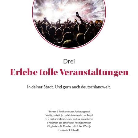
Drei
Erlebe tolle Veranstaltungen
In deiner Stadt. Und gern auch deutschlandweit.
*Immer 2 Freikarten per Auslosung nach
Verfügbarkeit, je nach Interessen in der Regel
1-3 mal pro Monat. Dazu bis 3x2 garantierte
Freikarten per Sofortklick nach gewählter
Mitgliedschaft. Durchschnittlicher Wert je
Freikarte € (Stand ).