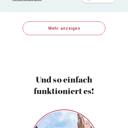
ansonsten war es fast nur ein Gespräch mit dem
Autor, bis auf 2 Publikumsfragen am Ende. Leider war
die Moderatorin auch gleichzeitig die Lesende. Und
ich hätte mir schon gewünscht, dass jemand mit
Mehr anzeigen
mehr Ausdruckskraft die kurze Passage gelesen
hätte. Im großen und Ganzen also ein eher
mittelmäßiger Abend.
Und so einfach
funktioniert es!