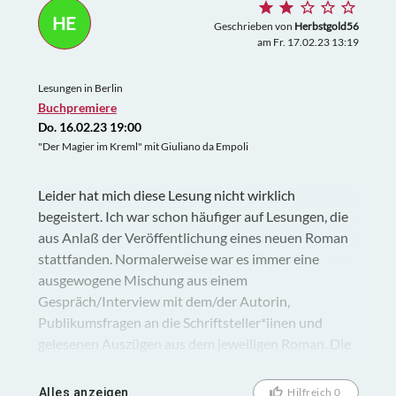
musikalischen Niveau stellten die beiden Künstler
HE
unter Beweis, welch schmerzlicher Verlust es ist, dass
Geschrieben von
Herbstgold56
am Fr. 17.02.23 13:19
hochbegabte geniale Frauen ihr künstlerisches Talent
nicht entwickeln und entfalten konnten und viele
Lesungen in Berlin
wahrscheinlich - anders als die drei aufgeführten
Buchpremiere
Komponistinnen - im Verborgenen geblieben sind.
Do. 16.02.23 19:00
Herzlichen Dank dem sehr verdienstvollen
"Der Magier im Kreml" mit Giuliano da Empoli
Künstlerpaar und auch dem Maison de France, das
einen charmanten Rahmen für diesen wunderbaren
Leider hat mich diese Lesung nicht wirklich
Abend bot.
begeistert. Ich war schon häufiger auf Lesungen, die
aus Anlaß der Veröffentlichung eines neuen Roman
stattfanden. Normalerweise war es immer eine
ausgewogene Mischung aus einem
Gespräch/Interview mit dem/der Autorin,
Publikumsfragen an die Schriftsteller*iinen und
gelesenen Auszügen aus dem jeweiligen Roman. Die
80-minütige Veranstaltung in Institute Francaise bot
eine ca. 10-minütige Lesung aus dem Roman,
Alles anzeigen
Hilfreich 0