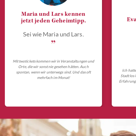
Maria und Lars kennen
Eva
jetzt jeden Geheimtipp.
Sei wie Maria und Lars.
„
Mit twotickets kommen wir in Veranstaltungen und
Orte, die wir sonst nie gesehen hätten. Auch
Ich hatt
spontan, wenn wir unterwegs sind. Und das oft
Stadt los
mehrfach im Monat!
Erfahrungs