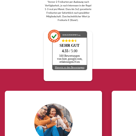
*Immer 2 Freikarten per Auslosung nach
Verfügbarkeit, je nach Interessen in der Regel
1-3 mal pro Monat. Dazu bis 3x2 garantierte
Freikarten per Sofortklick nach gewählter
Mitgliedschaft. Durchschnittlicher Wert je
Freikarte € (Stand ).
AUSGEZEICHNET
.org
SEHR GUT
4.55
/ 5.00
560 Bewertungen
von hier, google.com,
erfahrungen24.eu
Hinweis zu den Bewertungen