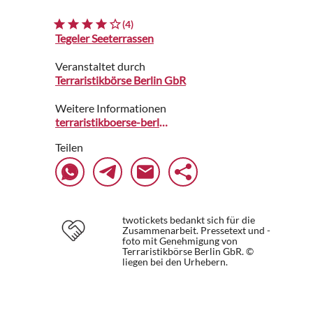
(4)
Tegeler Seeterrassen
Veranstaltet durch
Terraristikbörse Berlin GbR
Weitere Informationen
terraristikboerse-berlin.de
Teilen
twotickets bedankt sich für die
Zusammenarbeit. Pressetext und -
foto mit Genehmigung von
Terraristikbörse Berlin GbR. ©
liegen bei den Urhebern.