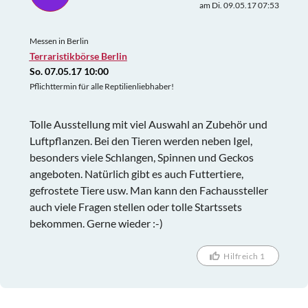
am Di. 09.05.17 07:53
wesentlich weitläufiger, leider kein Vergleich, daher
waren wir etwas enttäuscht. Für jemanden, der aber
Messen in Berlin
nur am Equipment interessiert ist, ist diese Börse
Terraristikbörse Berlin
sicher was, denn davon gab es genug Stände.
So. 07.05.17 10:00
Pflichttermin für alle Reptilienliebhaber!
Tolle Ausstellung mit viel Auswahl an Zubehör und
Luftpflanzen. Bei den Tieren werden neben Igel,
besonders viele Schlangen, Spinnen und Geckos
angeboten. Natürlich gibt es auch Futtertiere,
gefrostete Tiere usw. Man kann den Fachaussteller
auch viele Fragen stellen oder tolle Startssets
bekommen. Gerne wieder :-)
Hilfreich 1