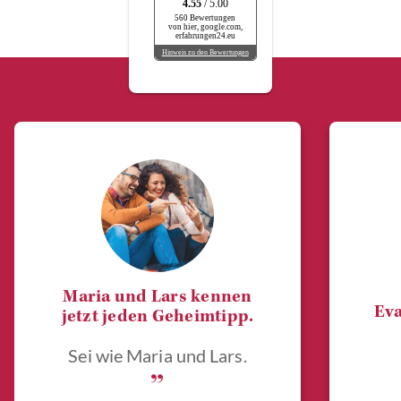
4.55
/ 5.00
560 Bewertungen
von hier, google.com,
erfahrungen24.eu
Hinweis zu den Bewertungen
Maria und Lars kennen
Eva
jetzt jeden Geheimtipp.
Sei wie Maria und Lars.
„