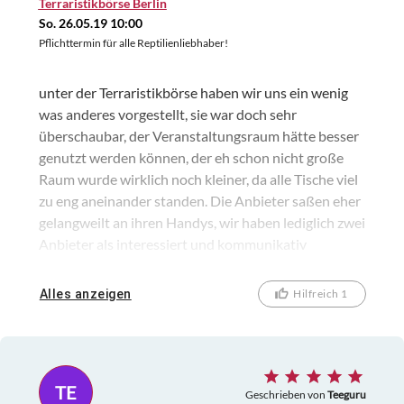
Terraristikbörse Berlin
So. 26.05.19 10:00
Pflichttermin für alle Reptilienliebhaber!
unter der Terraristikbörse haben wir uns ein wenig
was anderes vorgestellt, sie war doch sehr
überschaubar, der Veranstaltungsraum hätte besser
genutzt werden können, der eh schon nicht große
Raum wurde wirklich noch kleiner, da alle Tische viel
zu eng aneinander standen. Die Anbieter saßen eher
gelangweilt an ihren Handys, wir haben lediglich zwei
Anbieter als interessiert und kommunikativ
empfunden. Klar war es schon interessant sich die
Insekten, Echsen, Schildkröten und das Zubehör
Alles anzeigen
Hilfreich 1
anzusehen, zu den zwei gewonnen Tickets hatten wir
noch eine Eintrittskarte zugekauft ( 6 Euro) , würden
aber diese Börse nicht nochmal aufsuchen. Hatten
uns vorher im Internet Videos und Bilder der Börsen
TE
aus Berlin und Bremen angekuckt, da war aber alles
Geschrieben von
Teeguru