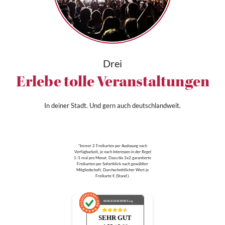
Drei
Erlebe tolle Veranstaltungen
In deiner Stadt. Und gern auch deutschlandweit.
*Immer 2 Freikarten per Auslosung nach
Verfügbarkeit, je nach Interessen in der Regel
1-3 mal pro Monat. Dazu bis 3x2 garantierte
Freikarten per Sofortklick nach gewählter
Mitgliedschaft. Durchschnittlicher Wert je
Freikarte € (Stand ).
AUSGEZEICHNET
.org
SEHR GUT