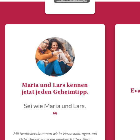
Hinweis zu den Bewertungen
Maria und Lars kennen
Eva
jetzt jeden Geheimtipp.
Sei wie Maria und Lars.
„
Mit twotickets kommen wir in Veranstaltungen und
Orte, die wir sonst nie gesehen hätten. Auch