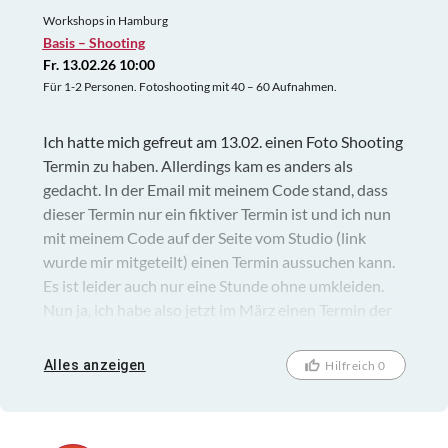
Workshops in Hamburg
Basis – Shooting
Fr. 13.02.26 10:00
Für 1-2 Personen. Fotoshooting mit 40 – 60 Aufnahmen.
Ich hatte mich gefreut am 13.02. einen Foto Shooting
Termin zu haben. Allerdings kam es anders als
gedacht. In der Email mit meinem Code stand, dass
dieser Termin nur ein fiktiver Termin ist und ich nun
mit meinem Code auf der Seite vom Studio (link
wurde mir mitgeteilt) einen Termin aussuchen kann.
Es ist leider auch nur eine Stunde ohne umkleiden.
Nun ja, ich habe also jetzt im März einen Termin der
vom Studio auch bestätigt wurde. Bin gespannt und
melde mich dann eieder. Es bleibt spannend.
Alles anzeigen
Hilfreich 0