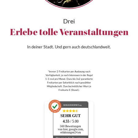
Drei
Erlebe tolle Veranstaltungen
In deiner Stadt. Und gern auch deutschlandweit.
*Immer 2 Freikarten per Auslosung nach
Verfügbarkeit, je nach Interessen in der Regel
1-3 mal pro Monat. Dazu bis 3x2 garantierte
Freikarten per Sofortklick nach gewählter
Mitgliedschaft. Durchschnittlicher Wert je
Freikarte € (Stand ).
AUSGEZEICHNET
.org
SEHR GUT
4.55
/ 5.00
560 Bewertungen
von hier, google.com,
erfahrungen24.eu