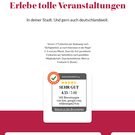
Erlebe tolle Veranstaltungen
In deiner Stadt. Und gern auch deutschlandweit.
*Immer 2 Freikarten per Auslosung nach
Verfügbarkeit, je nach Interessen in der Regel
1-3 mal pro Monat. Dazu bis 3x2 garantierte
Freikarten per Sofortklick nach gewählter
Mitgliedschaft. Durchschnittlicher Wert je
Freikarte € (Stand ).
AUSGEZEICHNET
.org
SEHR GUT
4.55
/ 5.00
560 Bewertungen
von hier, google.com,
erfahrungen24.eu
Hinweis zu den Bewertungen