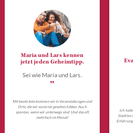
Maria und Lars kennen
Eva
jetzt jeden Geheimtipp.
Sei wie Maria und Lars.
„
Mit twotickets kommen wir in Veranstaltungen und
Orte, die wir sonst nie gesehen hätten. Auch
Ich hatt
spontan, wenn wir unterwegs sind. Und das oft
Stadt los
mehrfach im Monat!
Erfahrungs