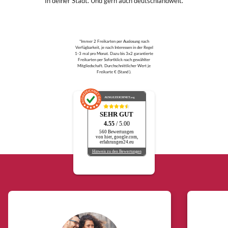
In deiner Stadt. Und gern auch deutschlandweit.
*Immer 2 Freikarten per Auslosung nach
Verfügbarkeit, je nach Interessen in der Regel
1-3 mal pro Monat. Dazu bis 3x2 garantierte
Freikarten per Sofortklick nach gewählter
Mitgliedschaft. Durchschnittlicher Wert je
Freikarte € (Stand ).
AUSGEZEICHNET
.org
SEHR GUT
4.55
/ 5.00
560 Bewertungen
von hier, google.com,
erfahrungen24.eu
Hinweis zu den Bewertungen