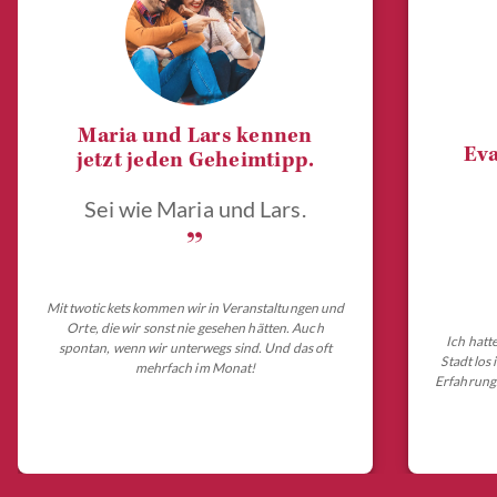
Maria und Lars kennen
Eva
jetzt jeden Geheimtipp.
Sei wie Maria und Lars.
„
Mit twotickets kommen wir in Veranstaltungen und
Orte, die wir sonst nie gesehen hätten. Auch
Ich hatt
spontan, wenn wir unterwegs sind. Und das oft
Stadt los
mehrfach im Monat!
Erfahrungs