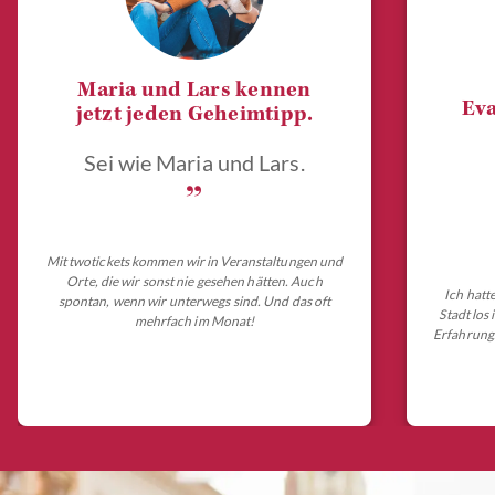
Maria und Lars kennen
Eva
jetzt jeden Geheimtipp.
Sei wie Maria und Lars.
„
Mit twotickets kommen wir in Veranstaltungen und
Orte, die wir sonst nie gesehen hätten. Auch
Ich hatt
spontan, wenn wir unterwegs sind. Und das oft
Stadt los
mehrfach im Monat!
Erfahrungs