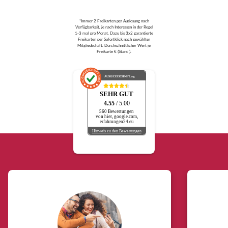
*Immer 2 Freikarten per Auslosung nach
Verfügbarkeit, je nach Interessen in der Regel
1-3 mal pro Monat. Dazu bis 3x2 garantierte
Freikarten per Sofortklick nach gewählter
Mitgliedschaft. Durchschnittlicher Wert je
Freikarte € (Stand ).
AUSGEZEICHNET
.org
SEHR GUT
4.55
/ 5.00
560 Bewertungen
von hier, google.com,
erfahrungen24.eu
Hinweis zu den Bewertungen