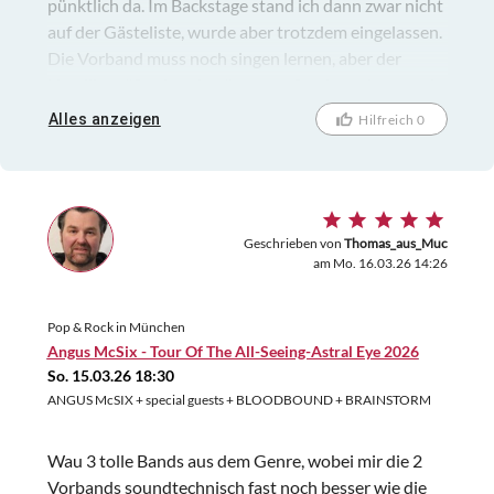
pünktlich da. Im Backstage stand ich dann zwar nicht
auf der Gästeliste, wurde aber trotzdem eingelassen.
Die Vorband muss noch singen lernen, aber der
Headliner "Starbenders" war großartig und es wurde
dann noch ein sagenhafter Abend.
Alles anzeigen
Hilfreich 0
Geschrieben von
Thomas_aus_Muc
am Mo. 16.03.26 14:26
Pop & Rock in München
Angus McSix - Tour Of The All-Seeing-Astral Eye 2026
So. 15.03.26 18:30
ANGUS McSIX + special guests + BLOODBOUND + BRAINSTORM
Wau 3 tolle Bands aus dem Genre, wobei mir die 2
Vorbands soundtechnisch fast noch besser wie die