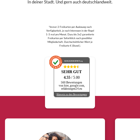
In deiner Stadt. Und gern auch deutschlandweit.
*Immer 2 Freikarten per Auslosung nach
Verfügbarkeit, je nach Interessen in der Regel
1-3 mal pro Monat. Dazu bis 3x2 garantierte
Freikarten per Sofortklick nach gewählter
Mitgliedschaft. Durchschnittlicher Wert je
Freikarte € (Stand ).
AUSGEZEICHNET
.org
SEHR GUT
4.55
/ 5.00
560 Bewertungen
von hier, google.com,
erfahrungen24.eu
Hinweis zu den Bewertungen