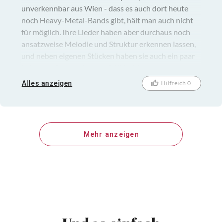
unverkennbar aus Wien - dass es auch dort heute
noch Heavy-Metal-Bands gibt, hält man auch nicht
für möglich. Ihre Lieder haben aber durchaus noch
ansatzweise Melodie und Struktur erkennen lassen,
und neben eigenen Stücken haben sie auch ein paar
bekannte Songs wie etwa "Whistle" gecovert,
insgesamt eine sympathische Erscheinung, sollte
Alles anzeigen
Hilfreich 0
man sich merken. Ich war ja schon lange nicht mehr
im Backstage, da gab es ja auch lange nichts mehr,
und auch das Free&Easy-Festival habe ich irgendwie
verpasst. Wäre nett, mal wieder öfters dort hin zu
Mehr anzeigen
kommen. Auch das Publikum gut gemischt und
wirkte trotz der Musikrichtung recht friedlich.