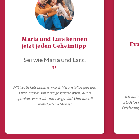
Maria und Lars kennen
Eva
jetzt jeden Geheimtipp.
Sei wie Maria und Lars.
„
Mit twotickets kommen wir in Veranstaltungen und
Orte, die wir sonst nie gesehen hätten. Auch
Ich hatt
spontan, wenn wir unterwegs sind. Und das oft
Stadt los
mehrfach im Monat!
Erfahrungs