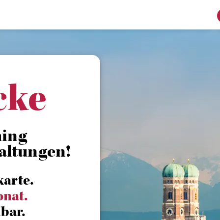
cke
hing
altungen!
karte.
onat.
bar.