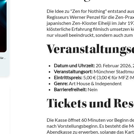
Die Idee zu "Zen for Nothing" entstand aus
Regisseurs Werner Penzel für die Zen-Praxi
japanischen Zen-Kloster Eiheiji im Jahr 197
klösterliche Erfahrung filmisch umsetzen k
nur visuell beeindruckt, sondern auch zu
Veranstaltungs
Atemberaubende Akrobatik, charmante Comedy und spektakuläre Showeinlagen
Datum und Uhrzeit:
20. Februar 2026, 
Veranstaltungsort:
Münchner Stadtmus
Eintrittspreis:
5,00 € (3,00 € für MFZ-M
Genre:
Art House & Independent
Barrierefreiheit:
Nein
Tickets und Re
Die Kasse öffnet 60 Minuten vor Beginn d
nach Vorstellungsbeginn. Es besteht die Mö
Abendkasse zu erwerben, solange das Karte