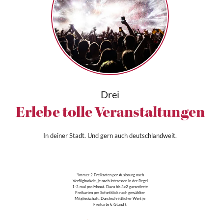
Drei
Erlebe tolle Veranstaltungen
In deiner Stadt. Und gern auch deutschlandweit.
*Immer 2 Freikarten per Auslosung nach
Verfügbarkeit, je nach Interessen in der Regel
1-3 mal pro Monat. Dazu bis 3x2 garantierte
Freikarten per Sofortklick nach gewählter
Mitgliedschaft. Durchschnittlicher Wert je
Freikarte € (Stand ).