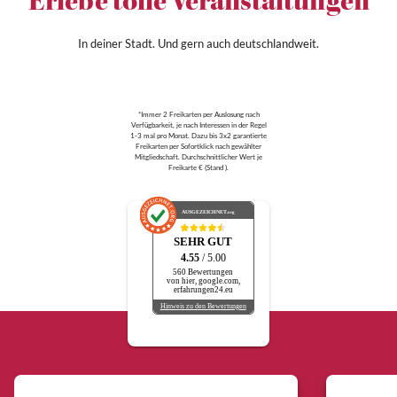
Erlebe tolle Veranstaltungen
In deiner Stadt. Und gern auch deutschlandweit.
*Immer 2 Freikarten per Auslosung nach
Verfügbarkeit, je nach Interessen in der Regel
1-3 mal pro Monat. Dazu bis 3x2 garantierte
Freikarten per Sofortklick nach gewählter
Mitgliedschaft. Durchschnittlicher Wert je
Freikarte € (Stand ).
AUSGEZEICHNET
.org
SEHR GUT
4.55
/ 5.00
560 Bewertungen
von hier, google.com,
erfahrungen24.eu
Hinweis zu den Bewertungen