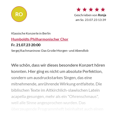
RO
Geschrieben von
Ronja
am So. 23.07.23 13:39
Klassische Konzerte in Berlin
Humboldts Philharmonischer Chor
Fr. 21.07.23 20:00
Sergej Rachmaninow: Das Große Morgen- und Abendlob
Wie schön, dass wir dieses besondere Konzert hören
konnten. Hier ging es nicht um absolute Perfektion,
sondern um ausdruckstarkes Singen, das eine
mitnehmende, anrührende Wirkung entfaltete. Die
biblischen Texte im Altkirchlich-slawischen Latein
acapella gesungen, mehr als ein "Ohrenschmaus",
weil alle Sinne angesprochen wurden. Das
überzeugende Programmheft beinhaltet auch einen
Hinweis zur Diskussion ob aktuell ein russischer