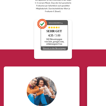
1-3 mal pro Monat. Dazu bis 3x2 garantierte
Freikarten per Sofortklick nach gewählter
Mitgliedschaft. Durchschnittlicher Wert je
Freikarte € (Stand ).
AUSGEZEICHNET
.org
SEHR GUT
4.55
/ 5.00
560 Bewertungen
von hier, google.com,
erfahrungen24.eu
Hinweis zu den Bewertungen