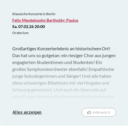
Klassische Konzerte in Berlin
Felix Mendelssohn Bartholdy: Paulus
Sa. 07.02.26 20:00
Oratorium
Großartiges Konzerterlebnis an historischem Ort!
Das hat uns so gutgetan: ein riesiger Chor aus jungen
engagierten Studentinnen und Studenten! Ein
großes Symphonieorchester ebenfalls! Empathische
junge Solosängerinnen und Sänger! Und alle haben
diese schwierigen Bibeltexte mit viel Hingabe und
Schwung gemeistert. Und auch die übervolle auf
allen Etagen besetzte Gethsemane Kirche haben der
Symphonische Chor und das Symphonie Orchester
der HU mitgerissen! Vielen Dank!
Alles anzeigen
Hilfreich 0