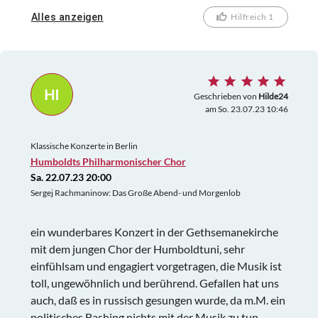
Komponist zu Aufführung gelangen sollte. Danke an
Alles anzeigen
Hilfreich 1
alle Entscheidungsträger, dass Sie sich für die
Aufführung entschieden haben. Und damit Putins
menschenverachtenden Greultaten keinen Einfluß
gaben.
HI
Geschrieben von
Hilde24
am So. 23.07.23 10:46
Klassische Konzerte in Berlin
Humboldts Philharmonischer Chor
Sa. 22.07.23 20:00
Sergej Rachmaninow: Das Große Abend- und Morgenlob
ein wunderbares Konzert in der Gethsemanekirche
mit dem jungen Chor der Humboldtuni, sehr
einfühlsam und engagiert vorgetragen, die Musik ist
toll, ungewöhnlich und berührend. Gefallen hat uns
auch, daß es in russisch gesungen wurde, da m.M. ein
politisches Bashing nichts mit der Musik zu tun