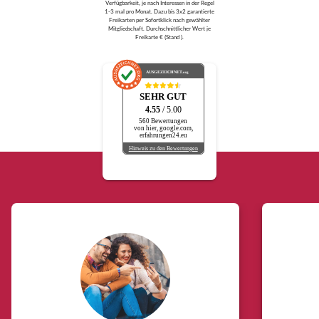
Verfügbarkeit, je nach Interessen in der Regel
1-3 mal pro Monat. Dazu bis 3x2 garantierte
Freikarten per Sofortklick nach gewählter
Mitgliedschaft. Durchschnittlicher Wert je
Freikarte € (Stand ).
AUSGEZEICHNET
.org
SEHR GUT
4.55
/ 5.00
560 Bewertungen
von hier, google.com,
erfahrungen24.eu
Hinweis zu den Bewertungen