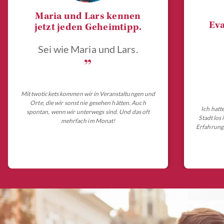
Maria und Lars kennen
Eva
jetzt jeden Geheimtipp.
Sei wie Maria und Lars.
„
Mit twotickets kommen wir in Veranstaltungen und
Orte, die wir sonst nie gesehen hätten. Auch
Ich hatt
spontan, wenn wir unterwegs sind. Und das oft
Stadt los
mehrfach im Monat!
Erfahrungs