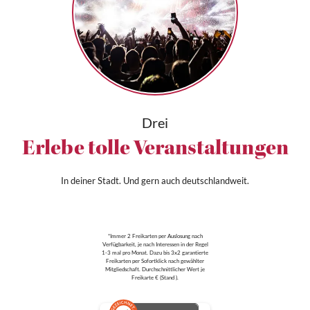
Drei
Erlebe tolle Veranstaltungen
In deiner Stadt. Und gern auch deutschlandweit.
*Immer 2 Freikarten per Auslosung nach
Verfügbarkeit, je nach Interessen in der Regel
1-3 mal pro Monat. Dazu bis 3x2 garantierte
Freikarten per Sofortklick nach gewählter
Mitgliedschaft. Durchschnittlicher Wert je
Freikarte € (Stand ).