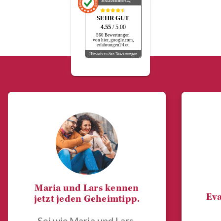
AUSGEZEICHNET
.org
SEHR GUT
4.55
/ 5.00
560 Bewertungen
von hier, google.com,
erfahrungen24.eu
Hinweis zu den Bewertungen
Maria und Lars kennen
Eva
jetzt jeden Geheimtipp.
Sei wie Maria und Lars.