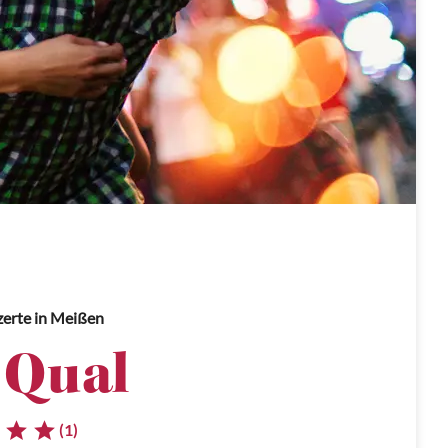
zerte
in Meißen
 Qual
(1)