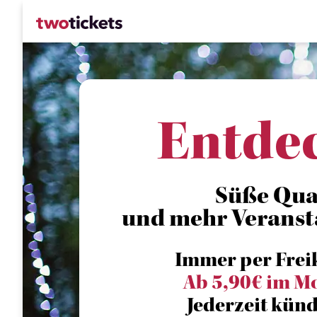
Entde
Süße Qua
und mehr Veranst
Immer per Frei
Ab 5,90€ im M
Jederzeit künd