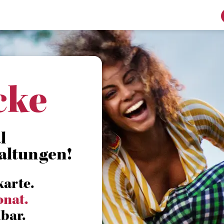
cke
l
altungen!
karte.
onat.
bar.