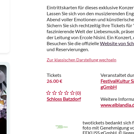
Eintrittskarten für dieses exklusive Konzer
Lassen Sie sich von den musizierenden Eng
Abend voller Emotionen und künstlerischer
Sichern Sie sich rechtzeitig Ihre Tickets fü
faszinierende Welt der Liebesmusik, präse
der Leitung von Ercole Nisini. Ein Konzert, 
Besuchen Sie die offizielle
Website von Sch
und Reservierungen.
Zur klassischen Darstellung wechseln
Tickets
Veranstaltet du
26.00 €
FestivalKultur 
gGmbH
(0)
Schloss Batzdorf
Weitere Inform
www.elblandia.
twotickets bedankt sich 
foto mit Genehmigung vo
FEKUSS gGmbH. © liegen