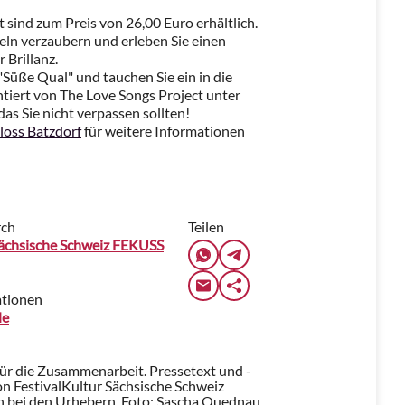
t sind zum Preis von 26,00 Euro erhältlich.
eln verzaubern und erleben Sie einen
 Brillanz.
r "Süße Qual" und tauchen Sie ein in die
ntiert von The Love Songs Project unter
das Sie nicht verpassen sollten!
loss Batzdorf
für weitere Informationen
rch
Teilen
Sächsische Schweiz FEKUSS
ationen
de
für die Zusammenarbeit. Pressetext und -
n FestivalKultur Sächsische Schweiz
 bei den Urhebern.
Foto: Sascha Quednau