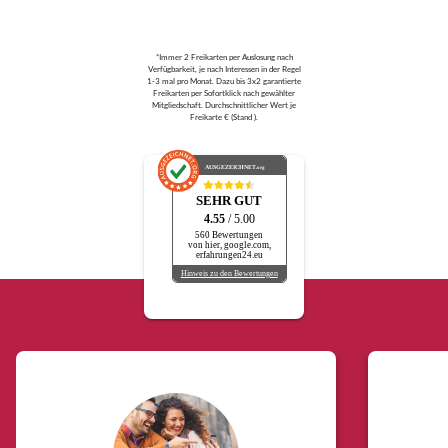
*Immer 2 Freikarten per Auslosung nach
Verfügbarkeit, je nach Interessen in der Regel
1-3 mal pro Monat. Dazu bis 3x2 garantierte
Freikarten per Sofortklick nach gewählter
Mitgliedschaft. Durchschnittlicher Wert je
Freikarte € (Stand ).
AUSGEZEICHNET
.org
SEHR GUT
4.55
/ 5.00
560 Bewertungen
von hier, google.com,
erfahrungen24.eu
Hinweis zu den Bewertungen