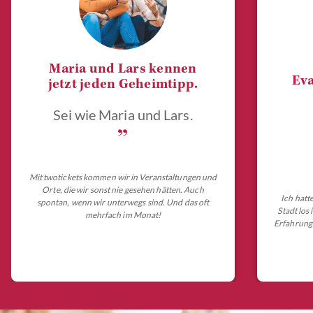
Maria und Lars kennen
Eva
jetzt jeden Geheimtipp.
Sei wie Maria und Lars.
„
Mit twotickets kommen wir in Veranstaltungen und
Orte, die wir sonst nie gesehen hätten. Auch
Ich hatt
spontan, wenn wir unterwegs sind. Und das oft
Stadt los
mehrfach im Monat!
Erfahrungs