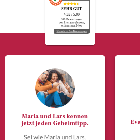
SEHR GUT
4.55
/ 5.00
560 Bewertungen
von hier, google.com,
erfahrungen24.eu
Hinweis zu den Bewertungen
Maria und Lars kennen
Eva
jetzt jeden Geheimtipp.
Sei wie Maria und Lars.