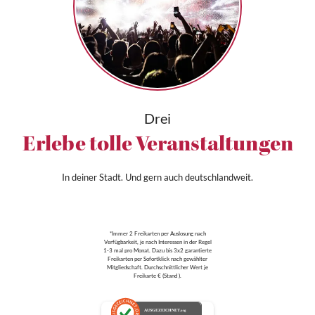
Drei
Erlebe tolle Veranstaltungen
In deiner Stadt. Und gern auch deutschlandweit.
*Immer 2 Freikarten per Auslosung nach
Verfügbarkeit, je nach Interessen in der Regel
1-3 mal pro Monat. Dazu bis 3x2 garantierte
Freikarten per Sofortklick nach gewählter
Mitgliedschaft. Durchschnittlicher Wert je
Freikarte € (Stand ).
AUSGEZEICHNET
.org