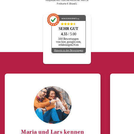
Mitgliedschaft. Durchschnittlicher Wert je
Freikarte € (Stand ).
AUSGEZEICHNET
.org
SEHR GUT
4.55
/ 5.00
560 Bewertungen
von hier, google.com,
erfahrungen24.eu
Hinweis zu den Bewertungen
Maria und Lars kennen