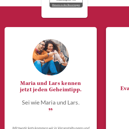
Hinweis zu den Bewertungen
Maria und Lars kennen
Eva
jetzt jeden Geheimtipp.
Sei wie Maria und Lars.
„
Mit twotickets kommen wir in Veranstaltungen und