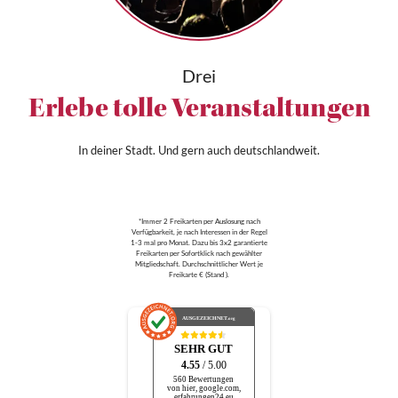
Drei
Erlebe tolle Veranstaltungen
In deiner Stadt. Und gern auch deutschlandweit.
*Immer 2 Freikarten per Auslosung nach
Verfügbarkeit, je nach Interessen in der Regel
1-3 mal pro Monat. Dazu bis 3x2 garantierte
Freikarten per Sofortklick nach gewählter
Mitgliedschaft. Durchschnittlicher Wert je
Freikarte € (Stand ).
AUSGEZEICHNET
.org
SEHR GUT
4.55
/ 5.00
560 Bewertungen
von hier, google.com,
erfahrungen24.eu