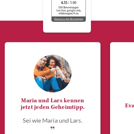
4.55
/ 5.00
560 Bewertungen
von hier, google.com,
erfahrungen24.eu
Hinweis zu den Bewertungen
Maria und Lars kennen
Eva
jetzt jeden Geheimtipp.
Sei wie Maria und Lars.
„