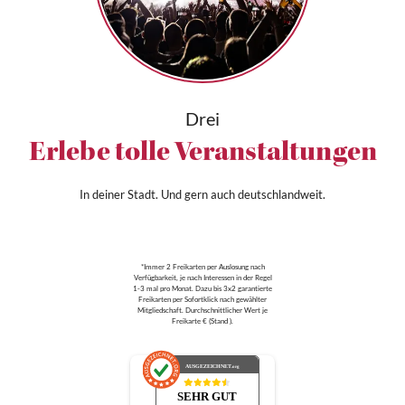
Drei
Erlebe tolle Veranstaltungen
In deiner Stadt. Und gern auch deutschlandweit.
*Immer 2 Freikarten per Auslosung nach
Verfügbarkeit, je nach Interessen in der Regel
1-3 mal pro Monat. Dazu bis 3x2 garantierte
Freikarten per Sofortklick nach gewählter
Mitgliedschaft. Durchschnittlicher Wert je
Freikarte € (Stand ).
AUSGEZEICHNET
.org
SEHR GUT