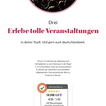
Drei
Erlebe tolle Veranstaltungen
In deiner Stadt. Und gern auch deutschlandweit.
*Immer 2 Freikarten per Auslosung nach
Verfügbarkeit, je nach Interessen in der Regel
1-3 mal pro Monat. Dazu bis 3x2 garantierte
Freikarten per Sofortklick nach gewählter
Mitgliedschaft. Durchschnittlicher Wert je
Freikarte € (Stand ).
AUSGEZEICHNET
.org
SEHR GUT
4.55
/ 5.00
560 Bewertungen
von hier, google.com,