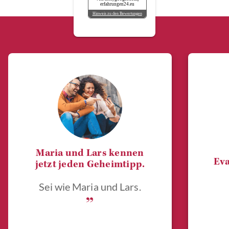
erfahrungen24.eu
Hinweis zu den Bewertungen
Maria und Lars kennen
Eva
jetzt jeden Geheimtipp.
Sei wie Maria und Lars.
„