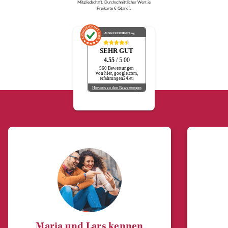
Mitgliedschaft. Durchschnittlicher Wert je
Freikarte € (Stand ).
AUSGEZEICHNET
.org
SEHR GUT
4.55
/ 5.00
560 Bewertungen
von hier, google.com,
erfahrungen24.eu
Hinweis zu den Bewertungen
Maria und Lars kennen