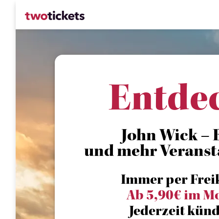
Entde
John Wick – B
und mehr Veranst
Immer per Frei
Ab 5,90€ im M
Jederzeit künd