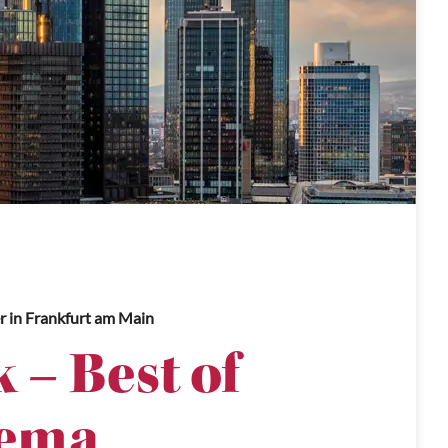
r
in Frankfurt am Main
 – Best of
ema