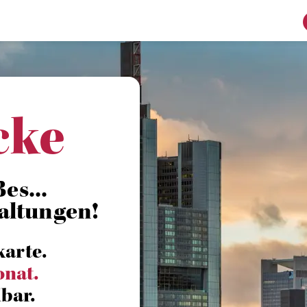
cke
es...
altungen!
karte.
onat.
bar.