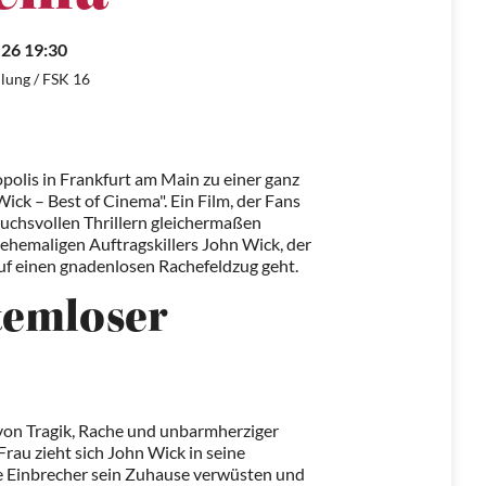
.26 19:30
lung / FSK 16
polis in Frankfurt am Main zu einer ganz
ck – Best of Cinema". Ein Film, der Fans
uchsvollen Thrillern gleichermaßen
s ehemaligen Auftragskillers John Wick, der
uf einen gnadenlosen Rachefeldzug geht.
temloser
 von Tragik, Rache und unbarmherziger
Frau zieht sich John Wick in seine
ose Einbrecher sein Zuhause verwüsten und