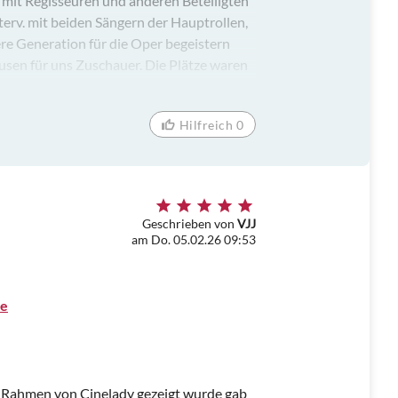
 mit Regisseuren und anderen Beteiligten
terv. mit beiden Sängern der Hauptrollen,
ere Generation für die Oper begeistern
ausen für uns Zuschauer. Die Plätze waren
Hilfreich 0
Geschrieben von
VJJ
am Do. 05.02.26 09:53
ke
m Rahmen von Cinelady gezeigt wurde gab