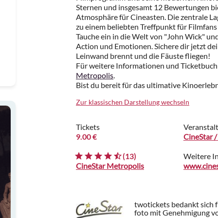
Sternen und insgesamt 12 Bewertungen biet
Atmosphäre für Cineasten. Die zentrale L
zu einem beliebten Treffpunkt für Filmfans
Tauche ein in die Welt von "John Wick" un
Action und Emotionen. Sichere dir jetzt dei
Leinwand brennt und die Fäuste fliegen!
Für weitere Informationen und Ticketbuc
Metropolis
.
Bist du bereit für das ultimative Kinoerleb
Zur klassischen Darstellung wechseln
Tickets
Veranstal
9.00 €
CineStar /
(13)
Weitere I
CineStar Metropolis
www.cines
twotickets bedankt sich 
foto mit Genehmigung vo