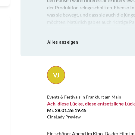
den Pausen waren interessante Interviews
der Produktion reingeschnitten. Ebenso In
was sie bewegt, und dass sie auch die jüng
möchten. Natürlich gab es auch richtige P
bestens, bequem u mit freier Sicht.
Alles anzeigen
VJ
Events & Festivals in Frankfurt am Main
Ach, diese Lücke, diese entsetzliche Lüc
Mi. 28.01.26 19:45
CineLady Preview
Ein schöner Abend im Kino. Da der Film i