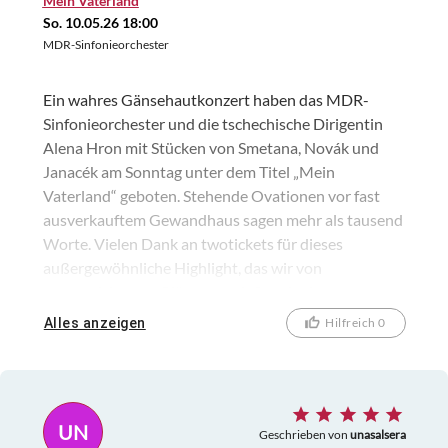
Mein Vaterland
So. 10.05.26 18:00
MDR-Sinfonieorchester
Ein wahres Gänsehautkonzert haben das MDR-
Sinfonieorchester und die tschechische Dirigentin
Alena Hron mit Stücken von Smetana, Novák und
Janacék am Sonntag unter dem Titel „Mein
Vaterland“ geboten. Stehende Ovationen vor fast
ausverkauftem Gewandhaus sagen mehr als tausend
Worte. Vielen Dank an twotickets für dieses
außergewöhnliche Highlight, das wir von
ausgezeichneten Plätzen genießen durften.
Alles anzeigen
Hilfreich 0
UN
Geschrieben von
unasalsera