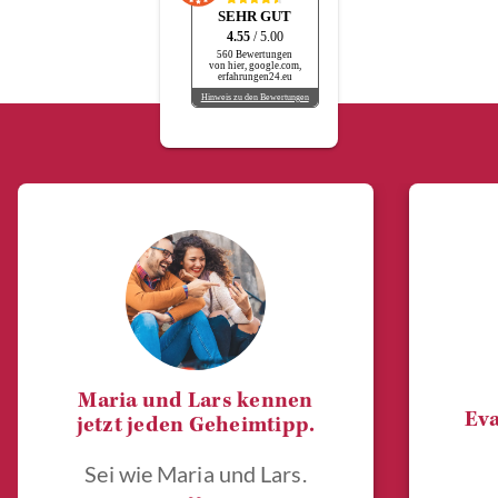
SEHR GUT
4.55
/ 5.00
560 Bewertungen
von hier, google.com,
erfahrungen24.eu
Hinweis zu den Bewertungen
Maria und Lars kennen
Eva
jetzt jeden Geheimtipp.
Sei wie Maria und Lars.
„