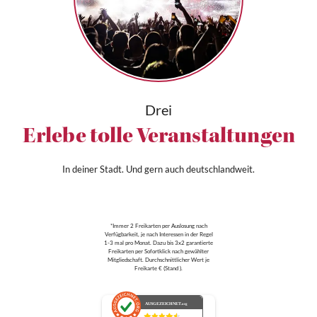
Drei
Erlebe tolle Veranstaltungen
In deiner Stadt. Und gern auch deutschlandweit.
*Immer 2 Freikarten per Auslosung nach
Verfügbarkeit, je nach Interessen in der Regel
1-3 mal pro Monat. Dazu bis 3x2 garantierte
Freikarten per Sofortklick nach gewählter
Mitgliedschaft. Durchschnittlicher Wert je
Freikarte € (Stand ).
AUSGEZEICHNET
.org