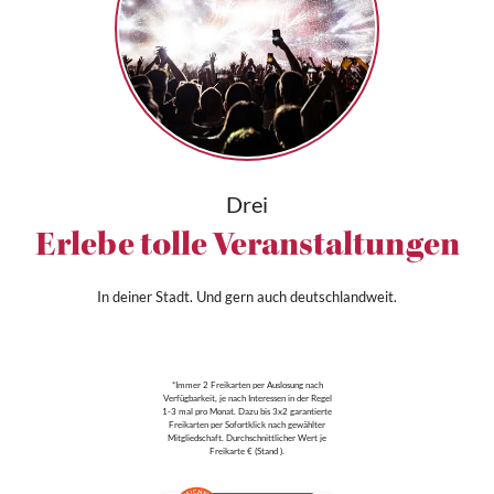
Drei
Erlebe tolle Veranstaltungen
In deiner Stadt. Und gern auch deutschlandweit.
*Immer 2 Freikarten per Auslosung nach
Verfügbarkeit, je nach Interessen in der Regel
1-3 mal pro Monat. Dazu bis 3x2 garantierte
Freikarten per Sofortklick nach gewählter
Mitgliedschaft. Durchschnittlicher Wert je
Freikarte € (Stand ).