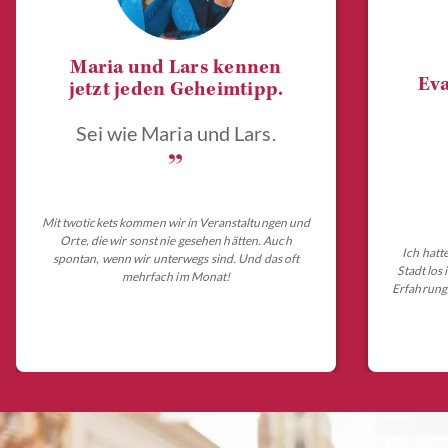
Maria und Lars kennen
Eva
jetzt jeden Geheimtipp.
Sei wie Maria und Lars.
„
Mit twotickets kommen wir in Veranstaltungen und
Orte, die wir sonst nie gesehen hätten. Auch
Ich hatt
spontan, wenn wir unterwegs sind. Und das oft
Stadt los
mehrfach im Monat!
Erfahrungs