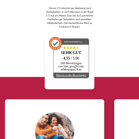
*Immer 2 Freikarten per Auslosung nach
Verfügbarkeit, je nach Interessen in der Regel
1-3 mal pro Monat. Dazu bis 3x2 garantierte
Freikarten per Sofortklick nach gewählter
Mitgliedschaft. Durchschnittlicher Wert je
Freikarte € (Stand ).
AUSGEZEICHNET
.org
SEHR GUT
4.55
/ 5.00
560 Bewertungen
von hier, google.com,
erfahrungen24.eu
Hinweis zu den Bewertungen