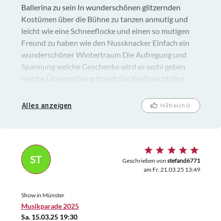
Ballerina zu sein In wunderschönen glitzernden
Kostümen über die Bühne zu tanzen anmutig und
leicht wie eine Schneeflocke und einen so mutigen
Freund zu haben wie den Nussknacker Einfach ein
wunderschöner Wintertraum Die Aufregung und
Spannung welche Geschenke wird es wohl geben
welche Überraschung bringt das Weihnachtsfest
.Einfach ein tolles Erlebnis
Alles anzeigen
Hilfreich 0
ST
Geschrieben von
stefand6771
am Fr. 21.03.25 13:49
Show in Münster
Musikparade 2025
Sa. 15.03.25 19:30