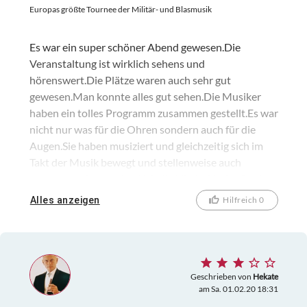
Europas größte Tournee der Militär- und Blasmusik
Es war ein super schöner Abend gewesen.Die
Veranstaltung ist wirklich sehens und
hörenswert.Die Plätze waren auch sehr gut
gewesen.Man konnte alles gut sehen.Die Musiker
haben ein tolles Programm zusammen gestellt.Es war
nicht nur was für die Ohren sondern auch für die
Augen.Sie haben musiziert und gleichzeitig sich im
Takt der Musik bewegt und stellenweise auch
getanzt.Am besten fand ich die Niederländer So eine
Aufführung habe ich noch nie gesehen.Sie kamen auf
Alles anzeigen
Hilfreich 0
Hollandrädern haben musiziert darauf und hatten
ihre Clogs an den Füssen.Es hat alles reibungslos
ohne Sturz funktioniert und das war ein Erlebnis was
ich so noch nie gesehen habe.Die Musik war keine
typische Blasmusik sondern moderne Rock und
Geschrieben von
Hekate
am Sa. 01.02.20 18:31
Popmusik gemischt mit einigen traditionellen