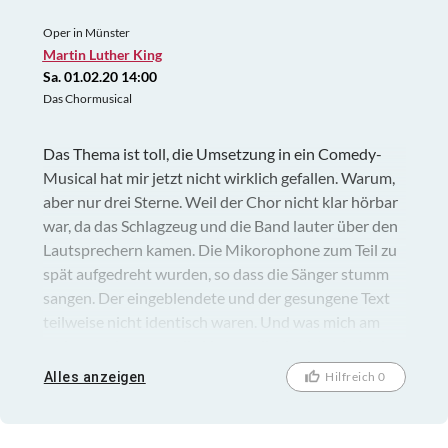
Musikstücken sowie Folkloretanz und einer Show
mit Stöcken traditionell des Landes sowie auch einer
Oper in Münster
Gesangseinlage.Alles in allem eine rundum
Martin Luther King
gelungene Show die es sich lohnt zu besuchen.Es ist
Sa. 01.02.20 14:00
eine Reise wert.
Das Chormusical
Das Thema ist toll, die Umsetzung in ein Comedy-
Musical hat mir jetzt nicht wirklich gefallen. Warum,
aber nur drei Sterne. Weil der Chor nicht klar hörbar
war, da das Schlagzeug und die Band lauter über den
Lautsprechern kamen. Die Mikorophone zum Teil zu
spät aufgedreht wurden, so dass die Sänger stumm
sangen. Der eingeblendete und der gesungene Text
teilweise nicht identisch waren. Und was mich am
meisten schmerzte, die Hauptrolle des Martin Luther
Kings fehlte es an Charisma und kräftiger,
Alles anzeigen
Hilfreich 0
mitreissender Stimme. Die vielen Sterne habe ich
alleine, allen Frauendarstellerinnen insbesondere
Bonita Niessen als Rosa Parks und dem großen Chor,