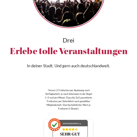
Drei
Erlebe tolle Veranstaltungen
In deiner Stadt. Und gern auch deutschlandweit.
*Immer 2 Freikarten per Auslosung nach
Verfügbarkeit, je nach Interessen in der Regel
1-3 mal pro Monat. Dazu bis 3x2 garantierte
Freikarten per Sofortklick nach gewählter
Mitgliedschaft. Durchschnittlicher Wert je
Freikarte € (Stand ).
AUSGEZEICHNET
.org
SEHR GUT