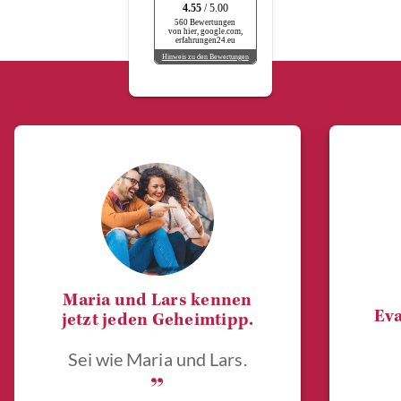
4.55
/ 5.00
560 Bewertungen
von hier, google.com,
erfahrungen24.eu
Hinweis zu den Bewertungen
Maria und Lars kennen
Eva
jetzt jeden Geheimtipp.
Sei wie Maria und Lars.
„