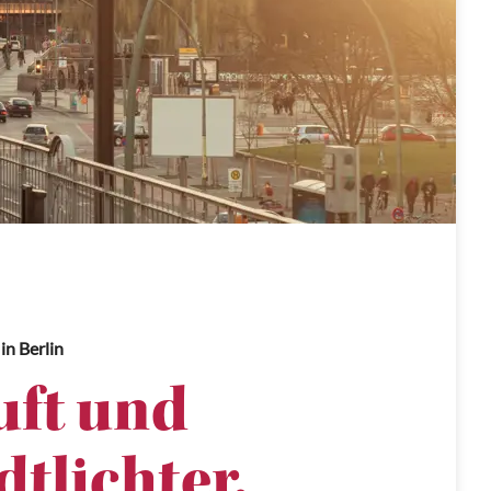
in Berlin
uft und
tlichter.