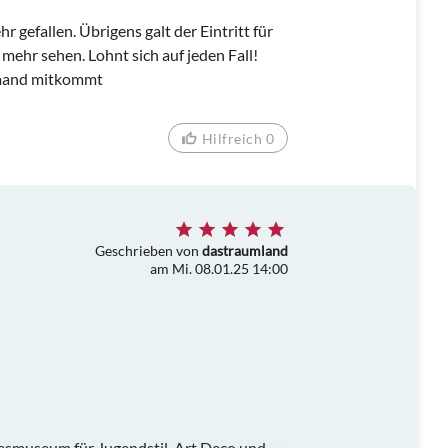
 gefallen. Übrigens galt der Eintritt für
ehr sehen. Lohnt sich auf jeden Fall!
jemand mitkommt
Hilfreich 0
Geschrieben von
dastraumland
am Mi. 08.01.25 14:00
esmuseum für Jugendstil, Art Deco und