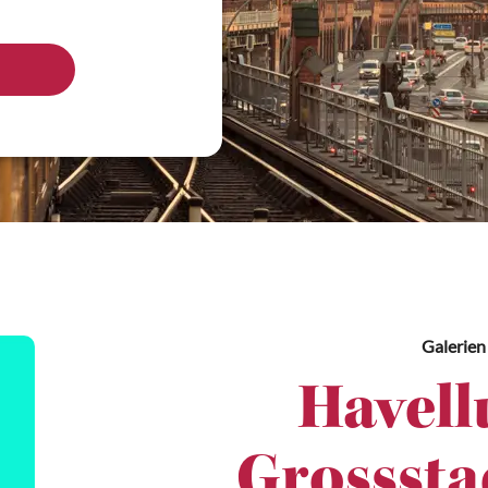
Galerien
Havell
Grossstad