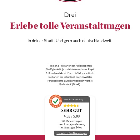
Drei
Erlebe tolle Veranstaltungen
In deiner Stadt. Und gern auch deutschlandweit.
*Immer 2 Freikarten per Auslosung nach
Verfügbarkeit, je nach Interessen in der Regel
1-3 mal pro Monat. Dazu bis 3x2 garantierte
Freikarten per Sofortklick nach gewählter
Mitgliedschaft. Durchschnittlicher Wert je
Freikarte € (Stand ).
AUSGEZEICHNET
.org
SEHR GUT
4.55
/ 5.00
560 Bewertungen
von hier, google.com,
erfahrungen24.eu
Hinweis zu den Bewertungen