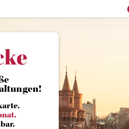
cke
ße
altungen!
karte.
onat.
bar.