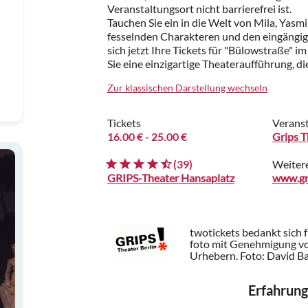
Veranstaltungsort nicht barrierefrei ist.
Tauchen Sie ein in die Welt von Mila, Yasm
fesselnden Charakteren und den eingängig
sich jetzt Ihre Tickets für "Bülowstraße" 
Sie eine einzigartige Theateraufführung, di
Zur klassischen Darstellung wechseln
Tickets
Veranst
16.00 €
- 25.00 €
Grips 
(39)
Weiter
GRIPS-Theater Hansaplatz
www.gr
twotickets bedankt sich 
foto mit Genehmigung vo
Urhebern.
Foto: David Ba
Erfahrung