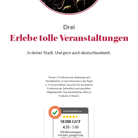
Drei
Erlebe tolle Veranstaltungen
In deiner Stadt. Und gern auch deutschlandweit.
*Immer 2 Freikarten per Auslosung nach
Verfügbarkeit, je nach Interessen in der Regel
1-3 mal pro Monat. Dazu bis 3x2 garantierte
Freikarten per Sofortklick nach gewählter
Mitgliedschaft. Durchschnittlicher Wert je
Freikarte € (Stand ).
AUSGEZEICHNET
.org
SEHR GUT
4.55
/ 5.00
560 Bewertungen
von hier, google.com,