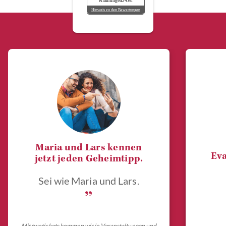
erfahrungen24.eu
Hinweis zu den Bewertungen
Maria und Lars kennen
Eva
jetzt jeden Geheimtipp.
Sei wie Maria und Lars.
„
Mit twotickets kommen wir in Veranstaltungen und