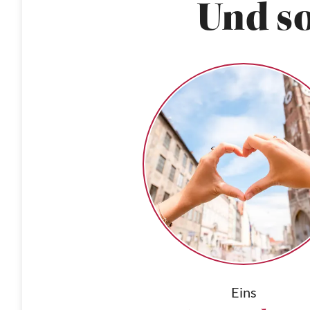
Und so
Eins