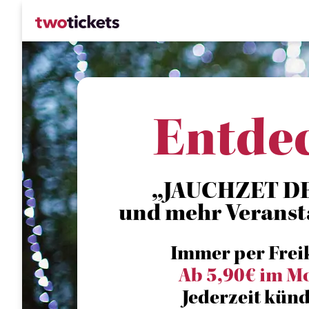
Entde
„JAUCHZET DE
und mehr Veranst
Immer per Frei
Ab 5,90€ im M
Jederzeit künd