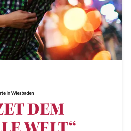
rte
in Wiesbaden
ZET DEM
LE WELT“