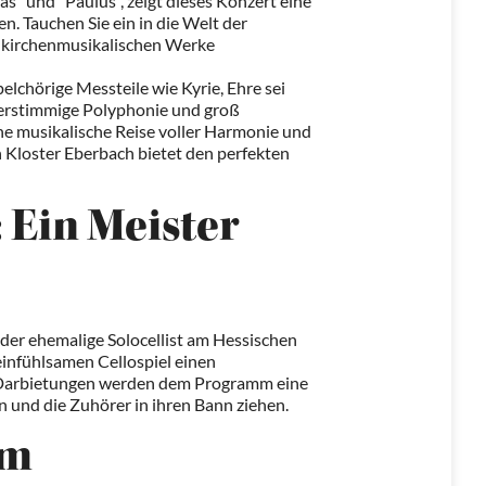
s" und "Paulus", zeigt dieses Konzert eine
. Tauchen Sie ein in die Welt der
n kirchenmusikalischen Werke
elchörige Messteile wie Kyrie, Ehre sei
vierstimmige Polyphonie und groß
ne musikalische Reise voller Harmonie und
 Kloster Eberbach bietet den perfekten
 Ein Meister
der ehemalige Solocellist am Hessischen
einfühlsamen Cellospiel einen
 Darbietungen werden dem Programm eine
n und die Zuhörer in ihren Bann ziehen.
um