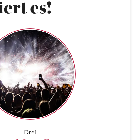
ert es!
Drei