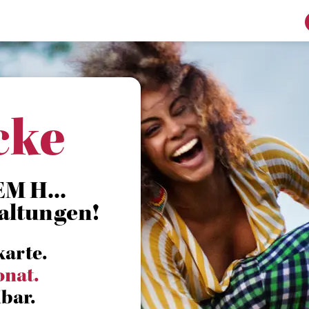
cke
M H...
altungen!
karte.
onat.
bar.