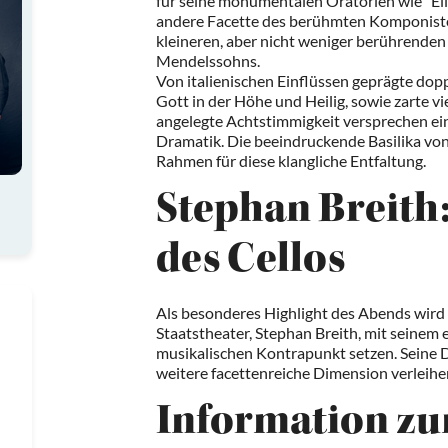
für seine monumentalen Oratorien wie "Elia
andere Facette des berühmten Komponisten
kleineren, aber nicht weniger berührende
Mendelssohns.
Von italienischen Einflüssen geprägte dopp
Gott in der Höhe und Heilig, sowie zarte 
angelegte Achtstimmigkeit versprechen ei
Dramatik. Die beeindruckende Basilika von
Rahmen für diese klangliche Entfaltung.
Stephan Breith:
des Cellos
Als besonderes Highlight des Abends wird 
Staatstheater, Stephan Breith, mit seinem 
musikalischen Kontrapunkt setzen. Seine
weitere facettenreiche Dimension verleihe
Information z