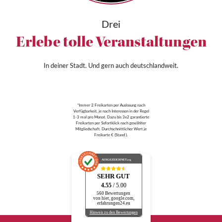
Drei
Erlebe tolle Veranstaltungen
In deiner Stadt. Und gern auch deutschlandweit.
*Immer 2 Freikarten per Auslosung nach
Verfügbarkeit, je nach Interessen in der Regel
1-3 mal pro Monat. Dazu bis 3x2 garantierte
Freikarten per Sofortklick nach gewählter
Mitgliedschaft. Durchschnittlicher Wert je
Freikarte € (Stand ).
AUSGEZEICHNET
.org
SEHR GUT
4.55
/ 5.00
560 Bewertungen
von hier, google.com,
erfahrungen24.eu
Hinweis zu den Bewertungen