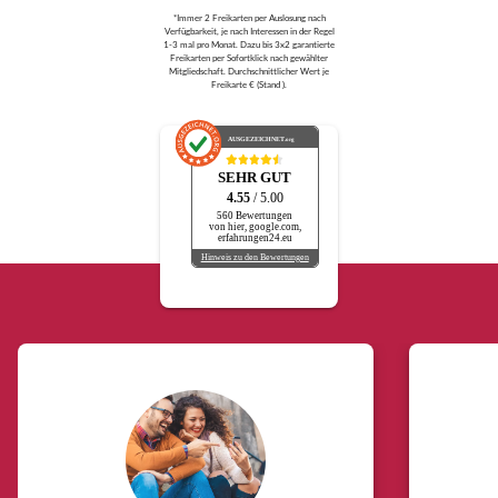
*Immer 2 Freikarten per Auslosung nach
Verfügbarkeit, je nach Interessen in der Regel
1-3 mal pro Monat. Dazu bis 3x2 garantierte
Freikarten per Sofortklick nach gewählter
Mitgliedschaft. Durchschnittlicher Wert je
Freikarte € (Stand ).
AUSGEZEICHNET
.org
SEHR GUT
4.55
/ 5.00
560 Bewertungen
von hier, google.com,
erfahrungen24.eu
Hinweis zu den Bewertungen