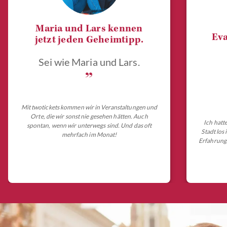
Maria und Lars kennen
Eva
jetzt jeden Geheimtipp.
Sei wie Maria und Lars.
„
Mit twotickets kommen wir in Veranstaltungen und
Orte, die wir sonst nie gesehen hätten. Auch
Ich hatt
spontan, wenn wir unterwegs sind. Und das oft
Stadt los
mehrfach im Monat!
Erfahrungs