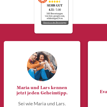
SEHR GUT
4.55
/ 5.00
560 Bewertungen
von hier, google.com,
erfahrungen24.eu
Hinweis zu den Bewertungen
Maria und Lars kennen
Eva
jetzt jeden Geheimtipp.
Sei wie Maria und Lars.