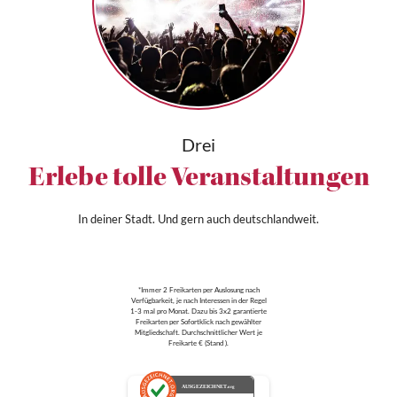
Drei
Erlebe tolle Veranstaltungen
In deiner Stadt. Und gern auch deutschlandweit.
*Immer 2 Freikarten per Auslosung nach
Verfügbarkeit, je nach Interessen in der Regel
1-3 mal pro Monat. Dazu bis 3x2 garantierte
Freikarten per Sofortklick nach gewählter
Mitgliedschaft. Durchschnittlicher Wert je
Freikarte € (Stand ).
AUSGEZEICHNET
.org