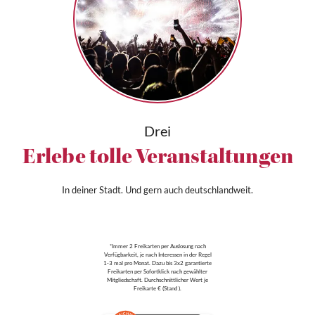
Drei
Erlebe tolle Veranstaltungen
In deiner Stadt. Und gern auch deutschlandweit.
*Immer 2 Freikarten per Auslosung nach
Verfügbarkeit, je nach Interessen in der Regel
1-3 mal pro Monat. Dazu bis 3x2 garantierte
Freikarten per Sofortklick nach gewählter
Mitgliedschaft. Durchschnittlicher Wert je
Freikarte € (Stand ).