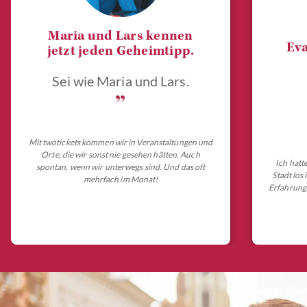
Maria und Lars kennen
Eva
jetzt jeden Geheimtipp.
Sei wie Maria und Lars.
„
Mit twotickets kommen wir in Veranstaltungen und
Orte, die wir sonst nie gesehen hätten. Auch
Ich hatt
spontan, wenn wir unterwegs sind. Und das oft
Stadt los
mehrfach im Monat!
Erfahrungs