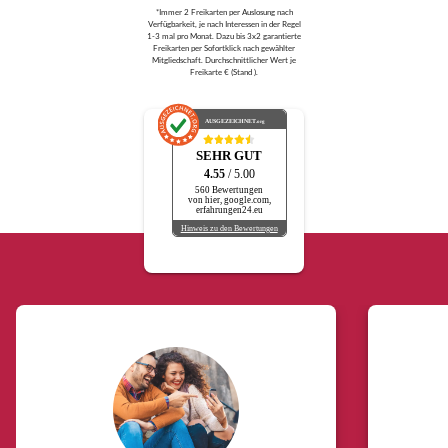
*Immer 2 Freikarten per Auslosung nach
Verfügbarkeit, je nach Interessen in der Regel
1-3 mal pro Monat. Dazu bis 3x2 garantierte
Freikarten per Sofortklick nach gewählter
Mitgliedschaft. Durchschnittlicher Wert je
Freikarte € (Stand ).
AUSGEZEICHNET
.org
SEHR GUT
4.55
/ 5.00
560 Bewertungen
von hier, google.com,
erfahrungen24.eu
Hinweis zu den Bewertungen