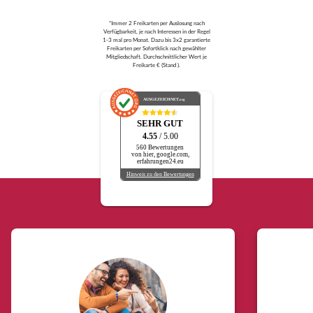
*Immer 2 Freikarten per Auslosung nach
Verfügbarkeit, je nach Interessen in der Regel
1-3 mal pro Monat. Dazu bis 3x2 garantierte
Freikarten per Sofortklick nach gewählter
Mitgliedschaft. Durchschnittlicher Wert je
Freikarte € (Stand ).
AUSGEZEICHNET
.org
SEHR GUT
4.55
/ 5.00
560 Bewertungen
von hier, google.com,
erfahrungen24.eu
Hinweis zu den Bewertungen