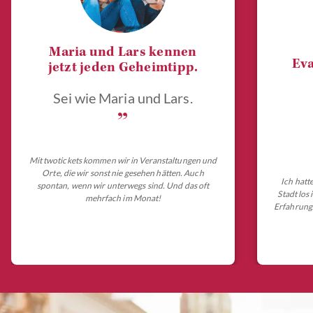
Maria und Lars kennen
Eva
jetzt jeden Geheimtipp.
Sei wie Maria und Lars.
„
Mit twotickets kommen wir in Veranstaltungen und
Orte, die wir sonst nie gesehen hätten. Auch
Ich hatt
spontan, wenn wir unterwegs sind. Und das oft
Stadt los
mehrfach im Monat!
Erfahrungs