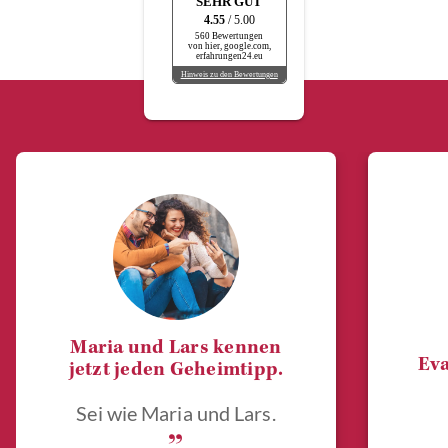
SEHR GUT
4.55
/ 5.00
560 Bewertungen
von hier, google.com,
erfahrungen24.eu
Hinweis zu den Bewertungen
Maria und Lars kennen
Eva
jetzt jeden Geheimtipp.
Sei wie Maria und Lars.
„