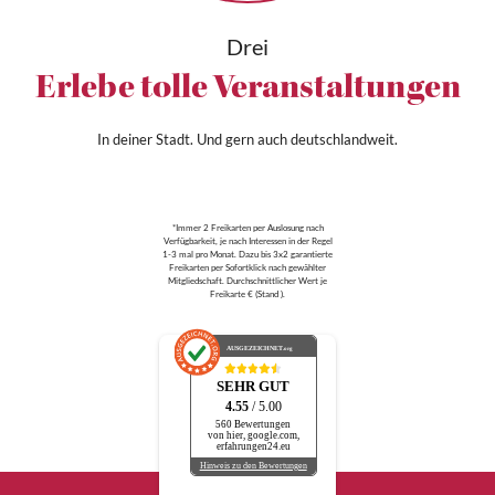
Drei
Erlebe tolle Veranstaltungen
In deiner Stadt. Und gern auch deutschlandweit.
*Immer 2 Freikarten per Auslosung nach
Verfügbarkeit, je nach Interessen in der Regel
1-3 mal pro Monat. Dazu bis 3x2 garantierte
Freikarten per Sofortklick nach gewählter
Mitgliedschaft. Durchschnittlicher Wert je
Freikarte € (Stand ).
AUSGEZEICHNET
.org
SEHR GUT
4.55
/ 5.00
560 Bewertungen
von hier, google.com,
erfahrungen24.eu
Hinweis zu den Bewertungen