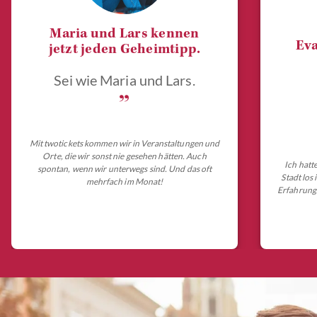
Maria und Lars kennen
Eva
jetzt jeden Geheimtipp.
Sei wie Maria und Lars.
„
Mit twotickets kommen wir in Veranstaltungen und
Orte, die wir sonst nie gesehen hätten. Auch
Ich hatt
spontan, wenn wir unterwegs sind. Und das oft
Stadt los
mehrfach im Monat!
Erfahrungs