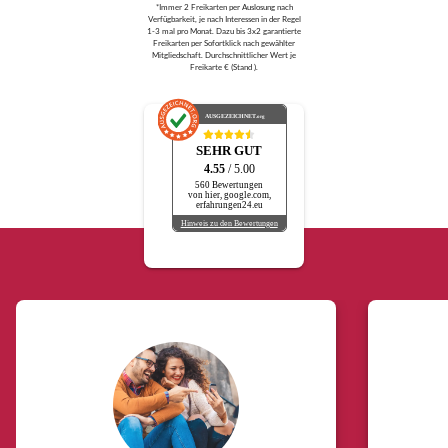
*Immer 2 Freikarten per Auslosung nach
Verfügbarkeit, je nach Interessen in der Regel
1-3 mal pro Monat. Dazu bis 3x2 garantierte
Freikarten per Sofortklick nach gewählter
Mitgliedschaft. Durchschnittlicher Wert je
Freikarte € (Stand ).
AUSGEZEICHNET
.org
SEHR GUT
4.55
/ 5.00
560 Bewertungen
von hier, google.com,
erfahrungen24.eu
Hinweis zu den Bewertungen