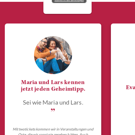
Hinweis zu den Bewertungen
Maria und Lars kennen
Eva
jetzt jeden Geheimtipp.
Sei wie Maria und Lars.
„
Mit twotickets kommen wir in Veranstaltungen und
Orte, die wir sonst nie gesehen hätten. Auch