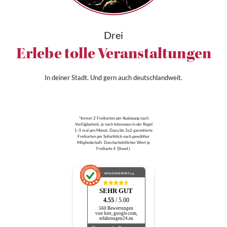
Drei
Erlebe tolle Veranstaltungen
In deiner Stadt. Und gern auch deutschlandweit.
*Immer 2 Freikarten per Auslosung nach
Verfügbarkeit, je nach Interessen in der Regel
1-3 mal pro Monat. Dazu bis 3x2 garantierte
Freikarten per Sofortklick nach gewählter
Mitgliedschaft. Durchschnittlicher Wert je
Freikarte € (Stand ).
AUSGEZEICHNET
.org
SEHR GUT
4.55
/ 5.00
560 Bewertungen
von hier, google.com,
erfahrungen24.eu