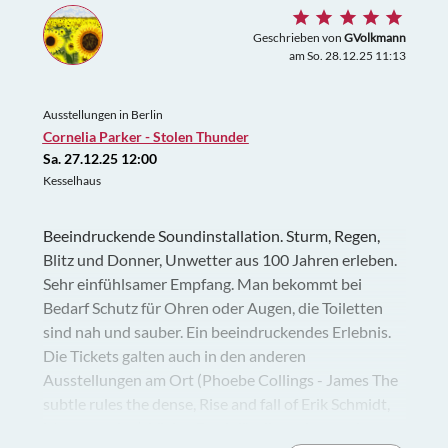
Geschrieben von
GVolkmann
am So. 28.12.25 11:13
Ausstellungen in Berlin
Cornelia Parker - Stolen Thunder
Sa. 27.12.25 12:00
Kesselhaus
Beeindruckende Soundinstallation. Sturm, Regen,
Blitz und Donner, Unwetter aus 100 Jahren erleben.
Sehr einfühlsamer Empfang. Man bekommt bei
Bedarf Schutz für Ohren oder Augen, die Toiletten
sind nah und sauber. Ein beeindruckendes Erlebnis.
Die Tickets galten auch in den anderen
Ausstellungen am Ort (Phoebe Collings - James The
subtle rules the dense, Rise and fall of Erik Schmidt,
Monsterating). Vielen Dank für dieses immersive