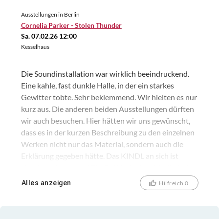
Ausstellungen in Berlin
Cornelia Parker - Stolen Thunder
Sa. 07.02.26 12:00
Kesselhaus
Die Soundinstallation war wirklich beeindruckend.
Eine kahle, fast dunkle Halle, in der ein starkes
Gewitter tobte. Sehr beklemmend. Wir hielten es nur
kurz aus. Die anderen beiden Ausstellungen dürften
wir auch besuchen. Hier hätten wir uns gewünscht,
dass es in der kurzen Beschreibung zu den einzelnen
Werken nicht nur das Material, sondern auch die
Erklärung gegeben hätte. Das KINDL an sich ist
absolut sehenswert! Ein Café befindet sich direkt im
lichtdurchfluteten Sudhaus mit Blick auf die
Alles anzeigen
Hilfreich 0
charakteristischen Kupferkessel.