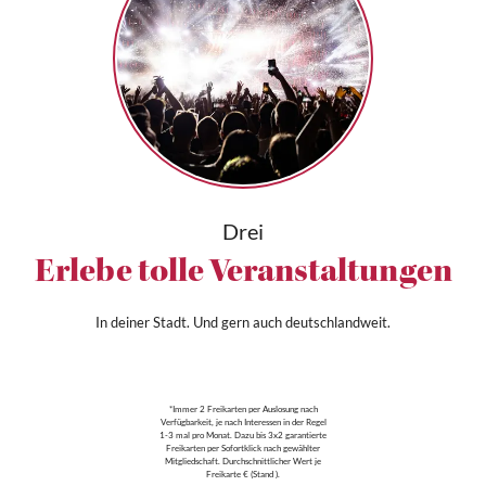
Drei
Erlebe tolle Veranstaltungen
In deiner Stadt. Und gern auch deutschlandweit.
*Immer 2 Freikarten per Auslosung nach
Verfügbarkeit, je nach Interessen in der Regel
1-3 mal pro Monat. Dazu bis 3x2 garantierte
Freikarten per Sofortklick nach gewählter
Mitgliedschaft. Durchschnittlicher Wert je
Freikarte € (Stand ).