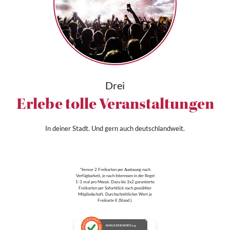
Drei
Erlebe tolle Veranstaltungen
In deiner Stadt. Und gern auch deutschlandweit.
*Immer 2 Freikarten per Auslosung nach
Verfügbarkeit, je nach Interessen in der Regel
1-3 mal pro Monat. Dazu bis 3x2 garantierte
Freikarten per Sofortklick nach gewählter
Mitgliedschaft. Durchschnittlicher Wert je
Freikarte € (Stand ).
AUSGEZEICHNET
.org