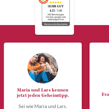
SEHR GUT
4.55
/ 5.00
560 Bewertungen
von hier, google.com,
erfahrungen24.eu
Hinweis zu den Bewertungen
Maria und Lars kennen
Eva
jetzt jeden Geheimtipp.
Sei wie Maria und Lars.