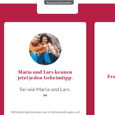
Hinweis zu den Bewertungen
Maria und Lars kennen
Eva
jetzt jeden Geheimtipp.
Sei wie Maria und Lars.
„
Mit twotickets kommen wir in Veranstaltungen und