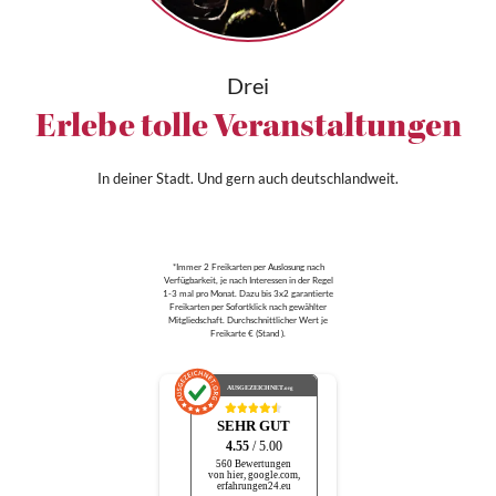
Drei
Erlebe tolle Veranstaltungen
In deiner Stadt. Und gern auch deutschlandweit.
*Immer 2 Freikarten per Auslosung nach
Verfügbarkeit, je nach Interessen in der Regel
1-3 mal pro Monat. Dazu bis 3x2 garantierte
Freikarten per Sofortklick nach gewählter
Mitgliedschaft. Durchschnittlicher Wert je
Freikarte € (Stand ).
AUSGEZEICHNET
.org
SEHR GUT
4.55
/ 5.00
560 Bewertungen
von hier, google.com,
erfahrungen24.eu