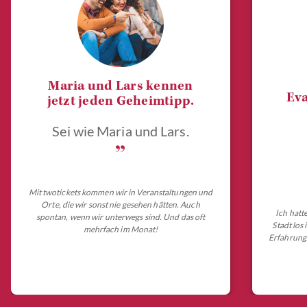
Maria und Lars kennen
Eva
jetzt jeden Geheimtipp.
Sei wie Maria und Lars.
„
Mit twotickets kommen wir in Veranstaltungen und
Orte, die wir sonst nie gesehen hätten. Auch
Ich hatt
spontan, wenn wir unterwegs sind. Und das oft
Stadt los
mehrfach im Monat!
Erfahrungs