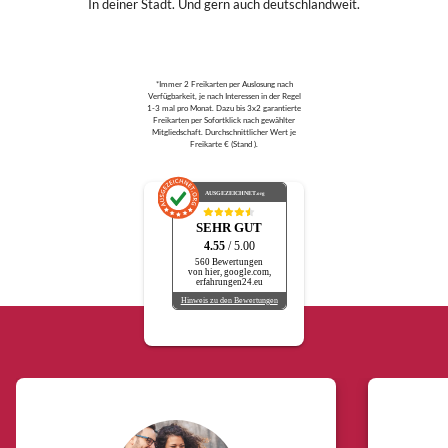
In deiner Stadt. Und gern auch deutschlandweit.
*Immer 2 Freikarten per Auslosung nach
Verfügbarkeit, je nach Interessen in der Regel
1-3 mal pro Monat. Dazu bis 3x2 garantierte
Freikarten per Sofortklick nach gewählter
Mitgliedschaft. Durchschnittlicher Wert je
Freikarte € (Stand ).
AUSGEZEICHNET
.org
SEHR GUT
4.55
/ 5.00
560 Bewertungen
von hier, google.com,
erfahrungen24.eu
Hinweis zu den Bewertungen